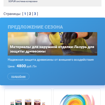
SOPUR система колеровки
Страницы: [
1
]
2
[
3
]
ПРЕДЛОЖЕНИЕ СЕЗОНА
Материалы для наружной отделки:Лазурь для
защиты древесины
Надежная защита древесины от внешнего воздействия
4800
Цена:
руб./5л
подробнее